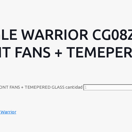
LE WARRIOR CG08
NT FANS + TEMEPE
ONT FANS + TEMEPERED GLASS cantidad
 Warrior