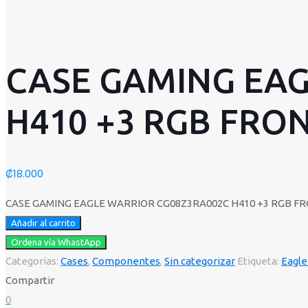
CASE GAMING EAG
H410 +3 RGB FRO
₡
18.000
CASE GAMING EAGLE WARRIOR CG08Z3RA002C H410 +3 RGB FR
Añadir al carrito
Ordena vía WhastApp
Categorías:
Cases
,
Componentes
,
Sin categorizar
Etiqueta:
Eagle
Compartir
0