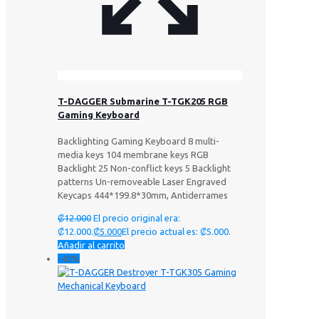
T-DAGGER Submarine T-TGK205 RGB
Gaming Keyboard
Backlighting Gaming Keyboard 8 multi-
media keys 104 membrane keys RGB
Backlight 25 Non-conflict keys 5 Backlight
patterns Un-removeable Laser Engraved
Keycaps 444*199.8*30mm, Antiderrames
₡
12.000
El precio original era:
₡12.000.
₡
5.000
El precio actual es: ₡5.000.
Añadir al carrito
-40%