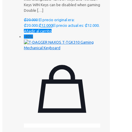
Keys WIN Keys can be disabled when gaming
Double
[…]
₡
20.000
El precio original era:
₡20.000.
₡
12.000
El precio actual es: ₡12.000.
Añadir al carrito
-40%