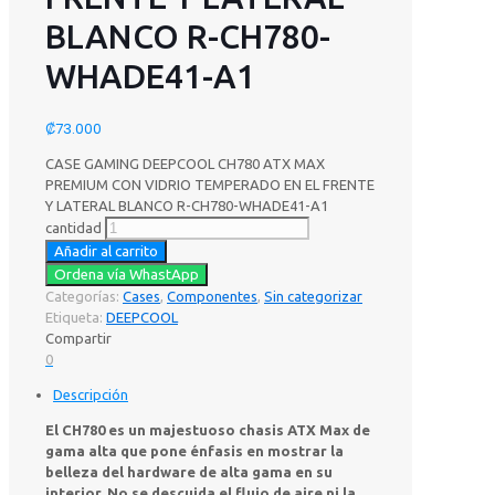
BLANCO R-CH780-
WHADE41-A1
₡
73.000
CASE GAMING DEEPCOOL CH780 ATX MAX
PREMIUM CON VIDRIO TEMPERADO EN EL FRENTE
Y LATERAL BLANCO R-CH780-WHADE41-A1
cantidad
Añadir al carrito
Ordena vía WhastApp
Categorías:
Cases
,
Componentes
,
Sin categorizar
Etiqueta:
DEEPCOOL
Compartir
0
Descripción
El CH780 es un majestuoso chasis ATX Max de
gama alta que pone énfasis en mostrar la
belleza del hardware de alta gama en su
interior. No se descuida el flujo de aire ni la