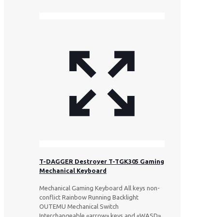
T-DAGGER Destroyer T-TGK305 Gaming
Mechanical Keyboard
Mechanical Gaming Keyboard All keys non-
conflict Rainbow Running Backlight
OUTEMU Mechanical Switch
Interchangeable «arrow» keys and «WASD»