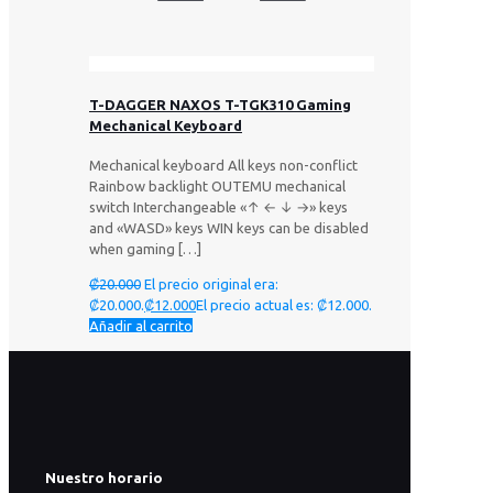
T-DAGGER NAXOS T-TGK310 Gaming
Mechanical Keyboard
Mechanical keyboard All keys non-conflict
Rainbow backlight OUTEMU mechanical
switch Interchangeable «↑ ← ↓ →» keys
and «WASD» keys WIN keys can be disabled
when gaming
[…]
₡
20.000
El precio original era:
₡20.000.
₡
12.000
El precio actual es: ₡12.000.
Añadir al carrito
Nuestro horario