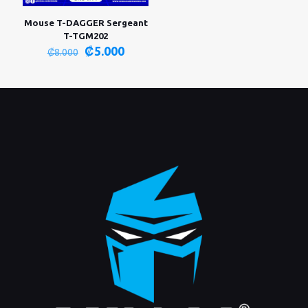
Mouse T-DAGGER Sergeant
T-TGM202
El
El
₡
5.000
₡
8.000
precio
precio
original
actual
era:
es:
₡8.000.
₡5.000.