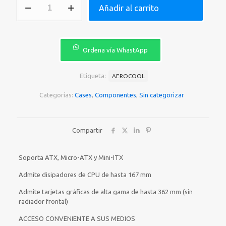
Añadir al carrito
GAMING
AEROCOOL
SKRIBBLE-
G-
BK-
Ordena vía WhastApp
V1
VIDRIO
TEMPLADO
Etiqueta:
AEROCOOL
1
ABANICO
Categorías:
Cases
,
Componentes
,
Sin categorizar
RGB
ACCM-
PB28033.11
Compartir
cantidad
Soporta ATX, Micro-ATX y Mini-ITX
Admite disipadores de CPU de hasta 167 mm
Admite tarjetas gráficas de alta gama de hasta 362 mm (sin
radiador frontal)
ACCESO CONVENIENTE A SUS MEDIOS