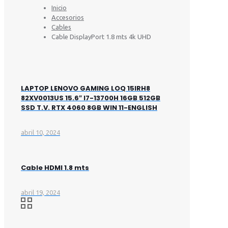
Inicio
Accesorios
Cables
Cable DisplayPort 1.8 mts 4k UHD
LAPTOP LENOVO GAMING LOQ 15IRH8
82XV0013US 15.6″ I7-13700H 16GB 512GB
SSD T.V. RTX 4060 8GB WIN 11-ENGLISH
abril 10, 2024
Cable HDMI 1.8 mts
abril 19, 2024