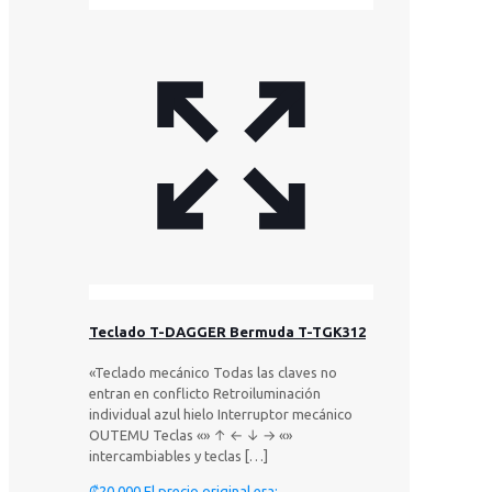
Teclado T-DAGGER Bermuda T-TGK312
«Teclado mecánico Todas las claves no
entran en conflicto Retroiluminación
individual azul hielo Interruptor mecánico
OUTEMU Teclas «» ↑ ← ↓ → «»
intercambiables y teclas
[…]
₡
20.000
El precio original era: