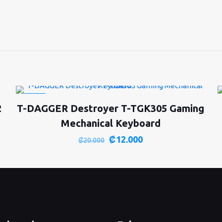
-40%
2
T-DAGGER Destroyer T-TGK305 Gaming
Mechanical Keyboard
El
El
₡
12.000
₡
20.000
precio
precio
original
actual
era:
es:
₡20.000.
₡12.000.