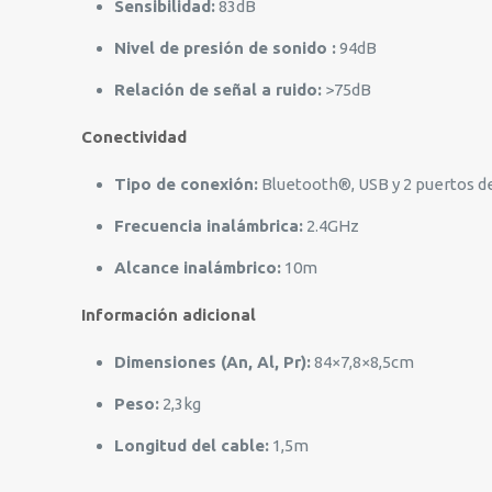
Sensibilidad:
83dB
Nivel de presión de sonido :
94dB
Relación de señal a ruido:
>75dB
Conectividad
Tipo de conexión:
Bluetooth®, USB y 2 puertos de
Frecuencia inalámbrica:
2.4GHz
Alcance inalámbrico:
10m
Información adicional
Dimensiones (An, Al, Pr):
84×7,8×8,5cm
Peso:
2,3kg
Longitud del cable:
1,5m