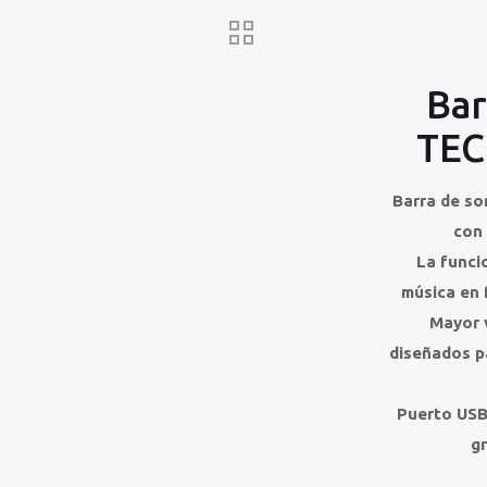
Bar
TEC
Barra de so
con 
La funci
música en 
Mayor v
diseñados p
Puerto USB
g