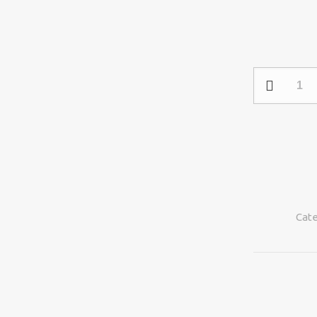
Barra
de
Sonido
Slade
X-
TECH
40W
Wireless
Cate
Black
cantidad