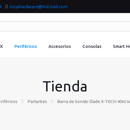
4
ninjahardware@hotmail.com
IX
Periféricos
Accesorios
Consolas
Smart 
Tienda
riféricos
Parlantes
Barra de Sonido Slade X-TECH 40W W