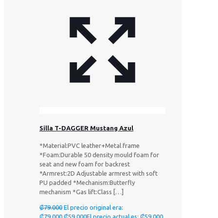
Silla T-DAGGER Mustang Azul
*Material:PVC leather+Metal frame
*Foam:Durable 50 density mould foam for
seat and new foam for backrest
*Armrest:2D Adjustable armrest with soft
PU padded *Mechanism:Butterfly
mechanism *Gas lift:Class
[…]
₡
79.000
El precio original era:
₡79.000.
₡
59.000
El precio actual es: ₡59.000.