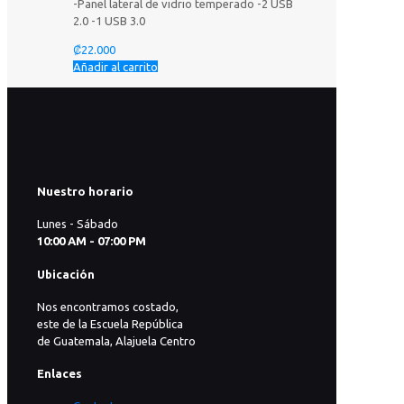
-Panel lateral de vidrio temperado -2 USB
2.0 -1 USB 3.0
₡
22.000
Añadir al carrito
Nuestro horario
Lunes - Sábado
10:00 AM - 07:00 PM
Ubicación
Nos encontramos costado,
este de la Escuela República
de Guatemala, Alajuela Centro
Enlaces