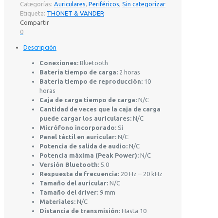
Categorías:
Auriculares
,
Periféricos
,
Sin categorizar
Etiqueta:
THONET & VANDER
Compartir
0
Descripción
Conexiones:
Bluetooth
Batería tiempo de carga:
2 horas
Batería tiempo de reproducción:
10
horas
Caja de carga tiempo de carga:
N/C
Cantidad de veces que la caja de carga
puede cargar los auriculares:
N/C
Micrófono incorporado:
Sí
Panel táctil en auricular:
N/C
Potencia de salida de audio:
N/C
Potencia máxima (Peak Power):
N/C
Versión Bluetooth:
5.0
Respuesta de frecuencia:
20 Hz – 20 kHz
Tamaño del auricular:
N/C
Tamaño del driver:
9 mm
Materiales:
N/C
Distancia de transmisión:
Hasta 10