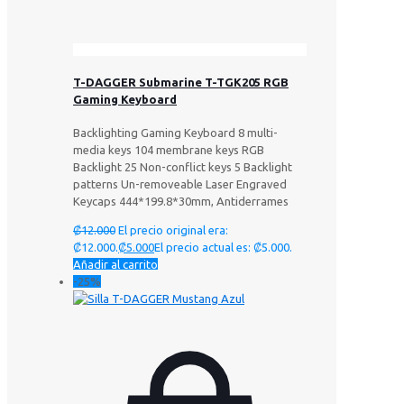
T-DAGGER Submarine T-TGK205 RGB
Gaming Keyboard
Backlighting Gaming Keyboard 8 multi-
media keys 104 membrane keys RGB
Backlight 25 Non-conflict keys 5 Backlight
patterns Un-removeable Laser Engraved
Keycaps 444*199.8*30mm, Antiderrames
₡
12.000
El precio original era:
₡12.000.
₡
5.000
El precio actual es: ₡5.000.
Añadir al carrito
-25%