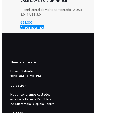
CASE GAMER X-LION HF-650
-Panel lateral de vidrio temperado -2 USB
2.0 -1 USB 3.0
₡
21.000
Añadir al carrito
Nuestro horario
Lunes - Sábado
10:00 AM - 07:00 PM
Ubicación
Nos encontramos costado,
este de la Escuela República
de Guatemala, Alajuela Centro