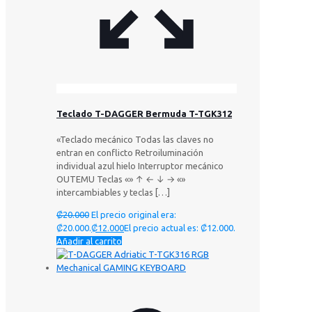
Teclado T-DAGGER Bermuda T-TGK312
«Teclado mecánico Todas las claves no
entran en conflicto Retroiluminación
individual azul hielo Interruptor mecánico
OUTEMU Teclas «» ↑ ← ↓ → «»
intercambiables y teclas
[…]
₡
20.000
El precio original era:
₡20.000.
₡
12.000
El precio actual es: ₡12.000.
Añadir al carrito