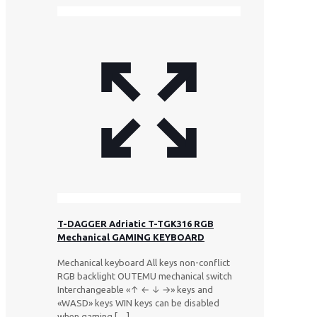
T-DAGGER Adriatic T-TGK316 RGB
Mechanical GAMING KEYBOARD
Mechanical keyboard All keys non-conflict
RGB backlight OUTEMU mechanical switch
Interchangeable «↑ ← ↓ →» keys and
«WASD» keys WIN keys can be disabled
when gaming
[…]